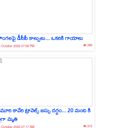
ొంగలపై డీసీపీ కాల్పులు... ఒకరికి గాయాలు
399
 October 2025 07:08 PM
ేమూరి కావేరి ట్రావెల్స్ బస్సు దగ్ధం... 20 మంది కి
ైగా మృతి
315
 October 2025 07:17 AM