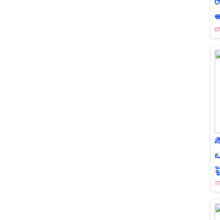
ర
ఆ
0
స
ఒ
హ
1