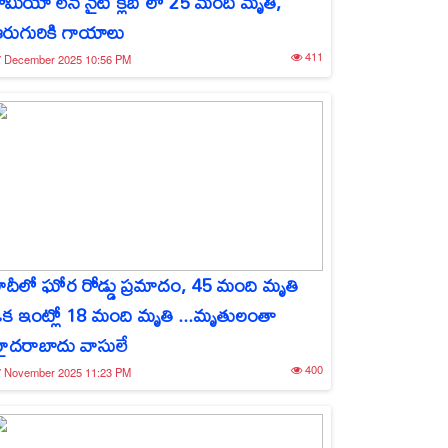
ోమియో లేన్ నైట్ క్లబ్ లో 25 మంది మృతి,
రుగురికి గాయాలు
411
7 December 2025 10:56 PM
ౌదీలో ఘోర రోడ్డు ప్రమాదం, 45 మంది మృతి
క ఇంట్లో 18 మంది మృతి ...మృతులంతా
ైదరాబాదు వాసులే
400
7 November 2025 11:23 PM