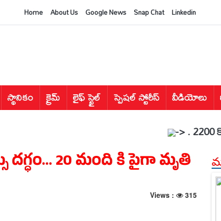
Home
About Us
Google News
Snap Chat
Linkedin
స్థానికం
క్రైమ్
లైఫ్ స్టైల్
స్పెషల్ స్టోరీస్
వీడియోలు
-> . 2200 కోట్ల భూమి
్సు దగ్ధం... 20 మంది కి పైగా మృతి
మర
Views :
315