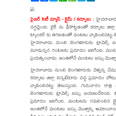
సైబర్ సిటీ న్యూస్ - క్రైమ్ / కర్నూలు :
హైదరాబాదు న
దగ్ధమైంది. బైక్ ను ఢీకొట్టడంతో కర్నూలు జిల్ల
ట్యాంకర్ కు తగలడంతో వంటలు వ్యాపించినట్టు తె
హైదరాబాదు నుంచి బెంగళూరుకు ట్రావెల్స్ బ
మూడున్నర గంటలకు ప్రమాదం జరిగింది. మంటలను 
ప్రయత్నించాడు. ఇంతలోనే మంటలు బస్సు మొత్తా
హైదరాబాదు నుంచి బెంగళూరుకు వెళ్తున్న వేమూరి 
కర్నూలు జిల్లా చిన్నటేకూరు వద్ద ప్రమాదం చో
వ్యాపించినట్టు తెలుస్తుంది. గురువారం ర
బెంగళూరుకు ట్రావెల్స్ బస్సు బయలుదేరింది
ప్రమాదం జరిగింది. మంటలను గమనించిన డ్రైవర్
ఇంతలోనే మంటలు బస్సు మొత్తాన్ని ఆవరించాయి 