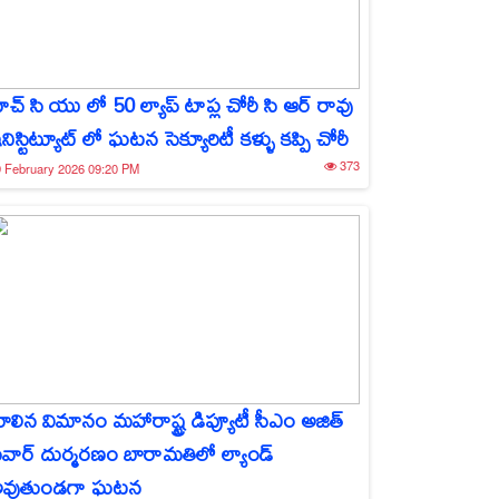
ెచ్ సి యు లో 50 ల్యాప్ టాప్ల చోరీ సి ఆర్ రావు
నిస్టిట్యూట్ లో ఘటన సెక్యూరిటీ కళ్ళు కప్పి చోరీ
373
 February 2026 09:20 PM
ూలిన విమానం మహారాష్ట్ర డిప్యూటీ సీఎం అజిత్
వార్ దుర్మరణం బారామతిలో ల్యాండ్
వుతుండగా ఘటన