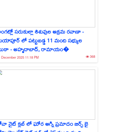
ంగట్లో సరుకుల్లా శిశువుల అక్రమ రవాణా -
ియాపూర్ లో పట్టుబడ్డ 11 మంది సభ్యుల
ుఠా - అహ్మదాబాద్, రామాయం�
368
4 December 2025 11:18 PM
ోవా నైట్ క్లబ్ లో ఘోర అగ్ని ప్రమాదం బిర్చ్ బై