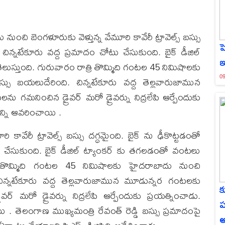
ుంచి బెంగళూరుకు వెళ్తున్న వేమూరి కావేరీ ట్రావెల్స్ బస్సు
హ
ా చిన్నటేకూరు వద్ద ప్రమాదం చోటు చేసుకుంది. బైక్ డీజిల్
ఇ
లుస్తుంది. గురువారం రాత్రి తొమ్మిది గంటల 45 నిమిషాలకు
09
స్సు బయలుదేరింది. చిన్నటేకూరు వద్ద తెల్లవారుజామున
గమనించిన డ్రైవర్ మరో డ్రైవర్ను నిద్రలేపి ఆర్పేందుకు
న్ని ఆవరించాయి .
కావేరీ ట్రావెల్స్ బస్సు దగ్ధమైంది. బైక్ ను ఢీకొట్టడంతో
టు చేసుకుంది. బైక్ డీజిల్ ట్యాంకర్ కు తగలడంతో వంటలు
ాత్రి తొమ్మిది గంటల 45 నిమిషాలకు హైదరాబాదు నుంచి
. చిన్నటేకూరు వద్ద తెల్లవారుజామున మూడున్నర గంటలకు
క
 మరో డ్రైవర్ను నిద్రలేపి ఆర్పేందుకు ప్రయత్నించాడు.
ప
. తెలంగాణ ముఖ్యమంత్రి రేవంత్ రెడ్డి బస్సు ప్రమాదంపై
అ