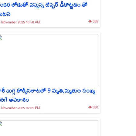
ంకర లోడుతో వస్తున్న టిప్పర్ ఢీకొట్టడం తో
ఘటన
355
3 November 2025 10:58 AM
ాశీ బుగ్గ తొక్కిసలాటలో 9 మృతి,మృతుల సంఖ్య
ెరిగే అవకాశం
330
1 November 2025 02:05 PM