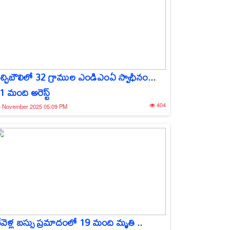
చ్చిబౌలిలో 32 గ్రాముల ఎండిఎంఏ స్వాధీనం...
1 మంది అరెస్ట్
404
4 November 2025 05:09 PM
ేవెళ్ల బస్సు ప్రమాదంలో 19 మంది మృతి ..