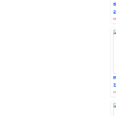
క
0
క
ప
0