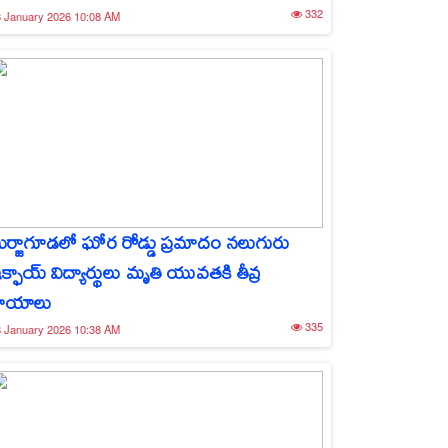
332
 January 2026 10:08 AM
ీర్జాగూడలో ఘోర రోడ్డు ప్రమాదం నలుగురు
క్ఫాయ్ విద్యార్థులు మృతి యువతకి తీవ్ర
ాయాలు
335
 January 2026 10:38 AM