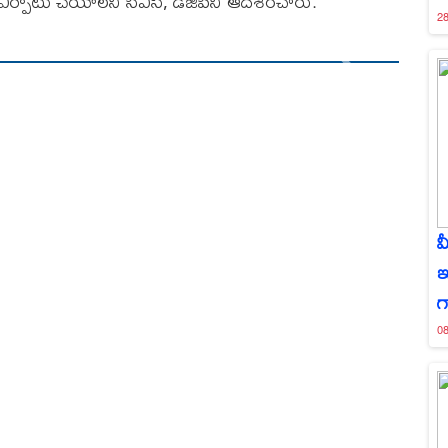
ైన్ ఏర్పాటు చేయాలని సిఎస్, డిజిపిని ఆదేశించారు.
28
మ
ఇ
గ
08