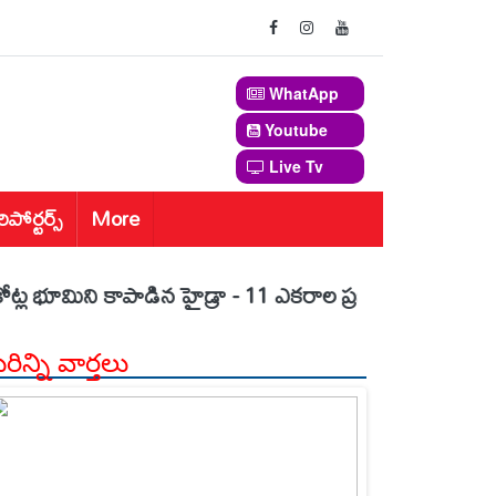
WhatApp
Youtube
Live Tv
రిపోర్టర్స్
More
ని కాపాడిన హైడ్రా - 11 ఎక‌రాల ప్ర‌భుత్వ భూమి స్వాధీనం - మొం
ిన్ని వార్తలు