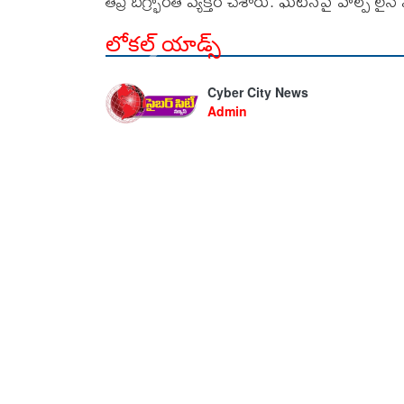
తీవ్ర దిగ్భ్రాంతి వ్యక్తం చేశారు. ఘటనపై హెల్ప్ ల
లోకల్ యాడ్స్
Cyber City News
Admin