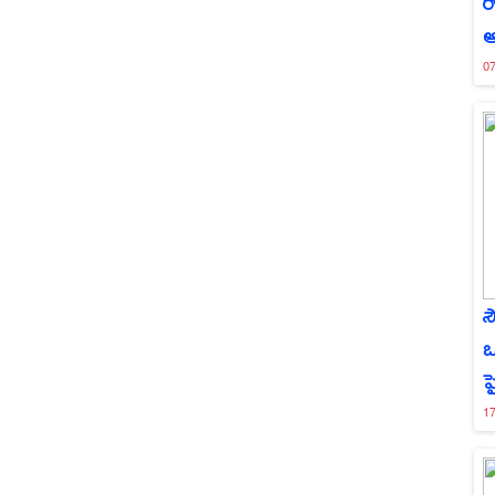
ర
ఆ
0
స
ఒ
హ
1