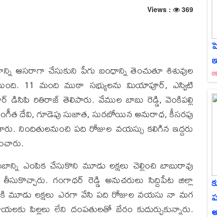
Views :
369
హ
ఇ
కాన్ని ఆసరాగా చేసుకుని పేగు బంధాన్ని తెంచుతూ శిశువుల
09
్టయింది. 11 మంది ముఠా సభ్యులను మియాపూర్, ఎస్విటి
డిసిపి రితిరాజ్ తెలిపారు. వేముల బాబు రెడ్డి, వెంకిపల్లి
ాయ్, సంగీత దేవి, గూడెపు సుజాత, సురబోయిన అనురాధ, కీసరపు
ేశారు. నిందితులనుంచి పది రోజుల వయస్సు కలిగిన ఇద్దరు
ించారు.
న్ని ఎంపిక చేసుకొని మూడు లక్షలు చెల్లించి బాబురావు
సుకొచ్చారు. గంగాధర్ రెడ్డి అనుచరులు సిద్దిపేట జిల్లా
క
కి మూడు లక్షలు ఎరగా వేసి పది రోజుల వయసు నా మగ
ప
యలకు పిల్లలు లేని దంపతులతో బేరం కుదుర్చుకున్నారు.
అ