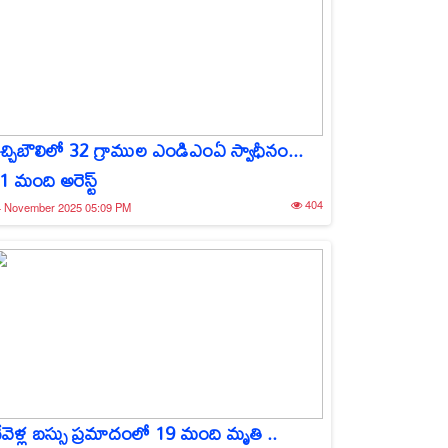
చ్చిబౌలిలో 32 గ్రాముల ఎండిఎంఏ స్వాధీనం...
1 మంది అరెస్ట్
404
4 November 2025 05:09 PM
ేవెళ్ల బస్సు ప్రమాదంలో 19 మంది మృతి ..