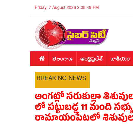
Friday, 7 August 2026 2:38:50 PM
తెలంగాణ
ఆంధ్రప్రదేశ్
జాతీయం
BREAKING NEWS
అంగట్లో సరుకుల్లా శిశు
లో పట్టుబడ్డ 11 మంది సభ్
రామాయంపేటలో శిశువుల