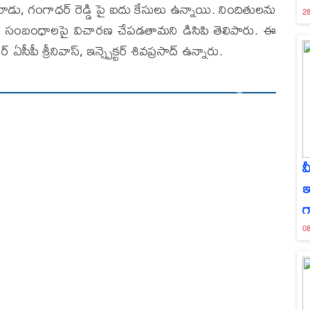
 మూడు, గంగాధర్ రెడ్డి పై ఐదు కేసులు ఉన్నాయి. నిందితులను
28
ాలతో సంబంధాలపై విచారణ చేపడతామని డిసిపి తెలిపారు. ఈ
సీపీ శ్రీనివాస్, ఇన్స్పెక్టర్ శివప్రసాద్ ఉన్నారు.
మ
ఇ
గ
08