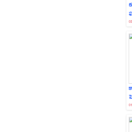
క
0
క
ప
0