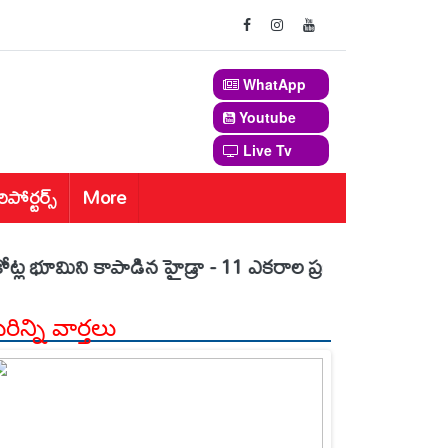
WhatApp
Youtube
Live Tv
రిపోర్టర్స్
More
ని కాపాడిన హైడ్రా - 11 ఎక‌రాల ప్ర‌భుత్వ భూమి స్వాధీనం - మొం
ిన్ని వార్తలు