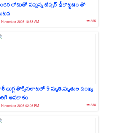
ంకర లోడుతో వస్తున్న టిప్పర్ ఢీకొట్టడం తో
ఘటన
355
3 November 2025 10:58 AM
ాశీ బుగ్గ తొక్కిసలాటలో 9 మృతి,మృతుల సంఖ్య
ెరిగే అవకాశం
330
1 November 2025 02:05 PM