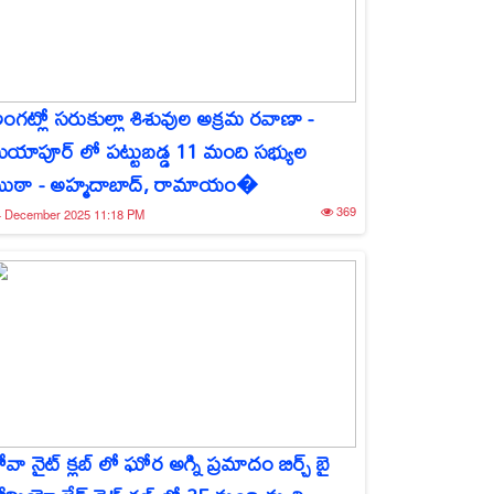
ంగట్లో సరుకుల్లా శిశువుల అక్రమ రవాణా -
ియాపూర్ లో పట్టుబడ్డ 11 మంది సభ్యుల
ుఠా - అహ్మదాబాద్, రామాయం�
369
4 December 2025 11:18 PM
ోవా నైట్ క్లబ్ లో ఘోర అగ్ని ప్రమాదం బిర్చ్ బై