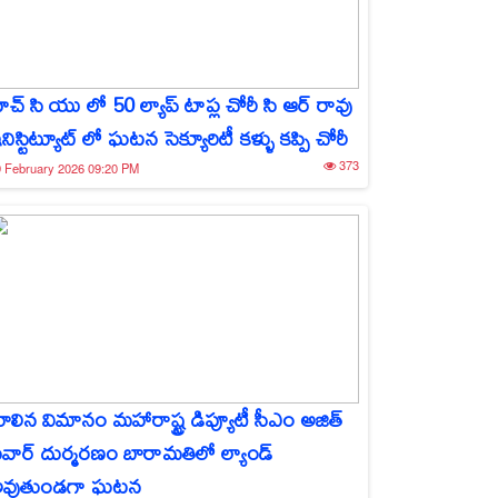
ెచ్ సి యు లో 50 ల్యాప్ టాప్ల చోరీ సి ఆర్ రావు
నిస్టిట్యూట్ లో ఘటన సెక్యూరిటీ కళ్ళు కప్పి చోరీ
373
 February 2026 09:20 PM
ూలిన విమానం మహారాష్ట్ర డిప్యూటీ సీఎం అజిత్
వార్ దుర్మరణం బారామతిలో ల్యాండ్
వుతుండగా ఘటన