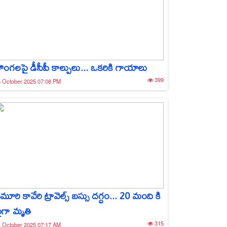
ొంగలపై డీసీపీ కాల్పులు... ఒకరికి గాయాలు
399
 October 2025 07:08 PM
ేమూరి కావేరి ట్రావెల్స్ బస్సు దగ్ధం... 20 మంది కి
ైగా మృతి
315
 October 2025 07:17 AM