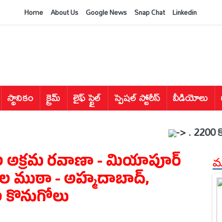
Home
About Us
Google News
Snap Chat
Linkedin
స్థానికం
క్రైమ్
లైఫ్ స్టైల్
స్పెషల్ స్టోరీస్
వీడియోలు
-> . 2200 కోట్ల భూమి
వుల అక్రమ రవాణా - మియాపూర్
మర
యుల ముఠా - అహ్మదాబాద్,
 కొనుగోలు