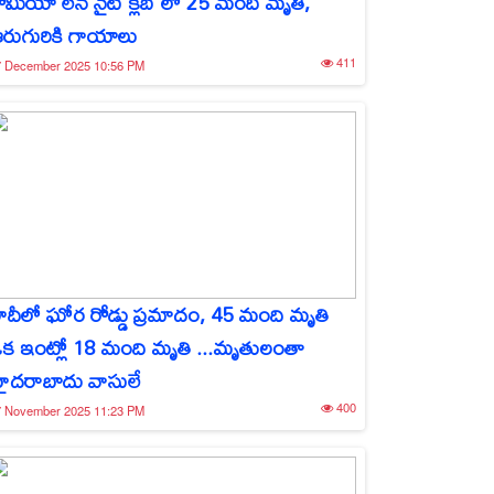
ోమియో లేన్ నైట్ క్లబ్ లో 25 మంది మృతి,
రుగురికి గాయాలు
411
7 December 2025 10:56 PM
ౌదీలో ఘోర రోడ్డు ప్రమాదం, 45 మంది మృతి
క ఇంట్లో 18 మంది మృతి ...మృతులంతా
ైదరాబాదు వాసులే
400
7 November 2025 11:23 PM