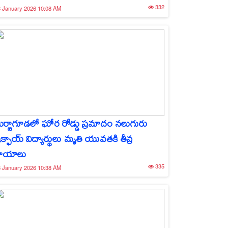
332
 January 2026 10:08 AM
ీర్జాగూడలో ఘోర రోడ్డు ప్రమాదం నలుగురు
క్ఫాయ్ విద్యార్థులు మృతి యువతకి తీవ్ర
ాయాలు
335
 January 2026 10:38 AM