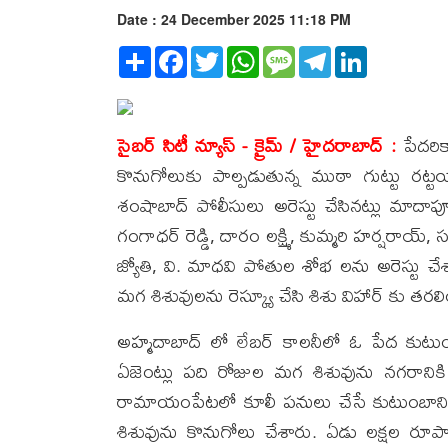
Date : 24 December 2025 11:18 PM
Share
Facebook
Twitter
WhatsApp
Message
Telegram
LinkedIn
సైబర్ సిటీ న్యూస్ - క్రైమ్ / హైదరాబాద్ :
పేదరి
కొనుగోలుకు పాల్పడుతున్న ముఠా గుట్టు రట
శంషాబాద్ పోలీసులు అరెస్టు చేసినట్లు మాదాపూర్ 
గంగాధర్ రెడ్డి, దారం లక్ష్మి, కుమ్మరి హర్షర
జ్యోతి, వి. మాధవి పోతుల శోభ లను అరెస్టు చ
మగ శిశువులను రెస్క్యూ చేసి శిశు విహార్ కు తరల
అహ్మదాబాద్ లో లేబర్ కాలనీలో ఓ పేద కుటుంబా
ఏజెంట్లు పది రోజుల మగ శిశువును నగరానికి తీ
రామాయంపేటలో కూలీ పనులు చేసే కుటుంబాని
శిశువును కొనుగోలు చేశారు. ఏడు లక్షల రూపా