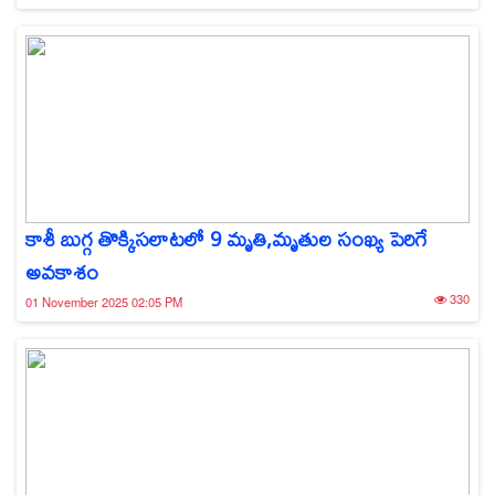
కాశీ బుగ్గ తొక్కిసలాటలో 9 మృతి,మృతుల సంఖ్య పెరిగే
అవకాశం
330
01 November 2025 02:05 PM