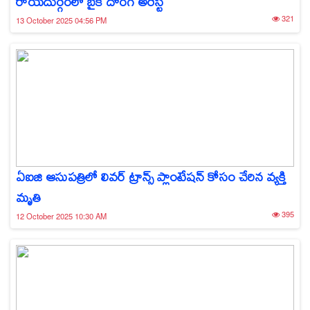
రాయదుర్గంలో బైక్ దొంగ అరెస్ట్
321
13 October 2025 04:56 PM
ఏఐజి ఆసుపత్రిలో లివర్ ట్రాన్స్ ప్లాంటేషన్ కోసం చేరిన వ్యక్తి
మృతి
395
12 October 2025 10:30 AM