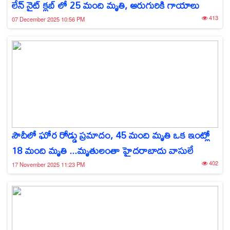
లేన్ నైట్ క్లబ్ లో 25 మంది మృతి, ఆరుగురికి గాయాలు
413
07 December 2025 10:56 PM
సౌదీలో ఘోర రోడ్డు ప్రమాదం, 45 మంది మృతి ఒక ఇంట్లో
18 మంది మృతి ...మృతులంతా హైదరాబాదు వాసులే
402
17 November 2025 11:23 PM