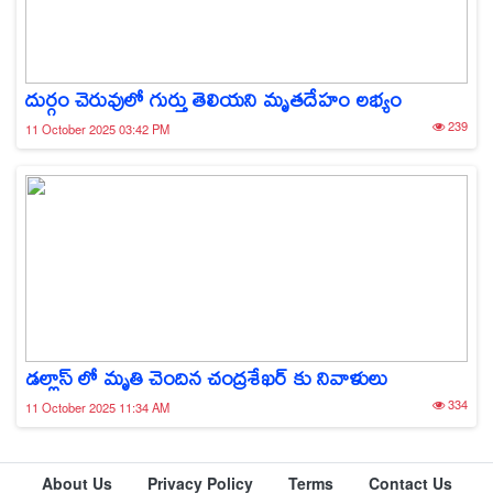
దుర్గం చెరువులో గుర్తు తెలియని మృతదేహం లభ్యం
239
11 October 2025 03:42 PM
డల్లాస్ లో మృతి చెందిన చంద్రశేఖర్ కు నివాళులు
334
11 October 2025 11:34 AM
About Us
Privacy Policy
Terms
Contact Us