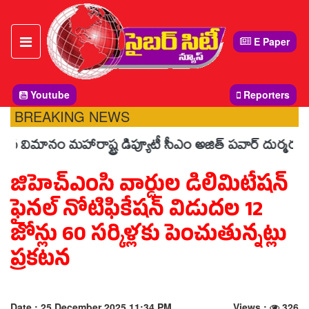
E Paper
Youtube
Reporters
BREAKING NEWS
ిమానం మహారాష్ట్ర డిప్యూటీ సీఎం అజిత్ పవార్ దుర్మరణం 
జిహెచ్ఎంసి వార్డుల డిలిమిటేషన్
ఫైనల్ నోటిఫికేషన్ విడుదల 12
జోన్లు 60 సర్కిళ్లకు పెంచుతున్నట్లు
ప్రకటన
Date : 25 December 2025 11:34 PM
Views :
326