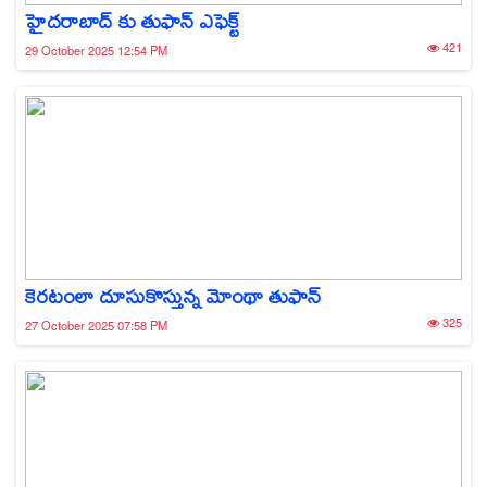
హైదరాబాద్ కు తుఫాన్ ఎఫెక్ట్
421
29 October 2025 12:54 PM
కెరటంలా దూసుకొస్తున్న మోంథా తుఫాన్
325
27 October 2025 07:58 PM