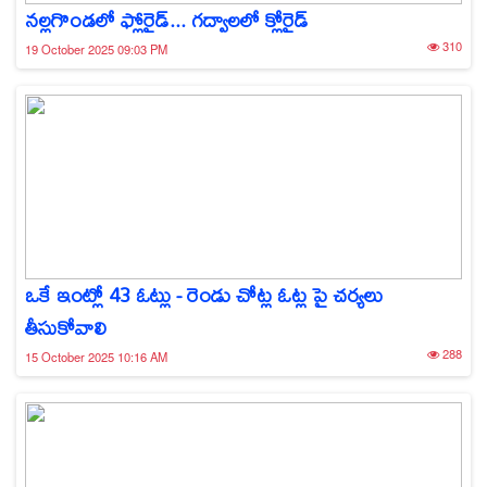
నల్లగొండలో ఫ్లోరైడ్... గద్వాలలో క్లోరైడ్
310
19 October 2025 09:03 PM
ఒకే ఇంట్లో 43 ఓట్లు - రెండు చోట్ల ఓట్ల పై చర్యలు
తీసుకోవాలి
288
15 October 2025 10:16 AM