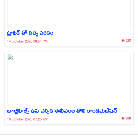
ట్రాఫిక్ తో నిత్య నరకం
320
14 October 2025 08:54 PM
జూబ్లీహిల్స్ ఉప ఎన్నిక ఈవీఎంల తొలి రాండమైజేషన్
306
10 October 2025 07:20 AM