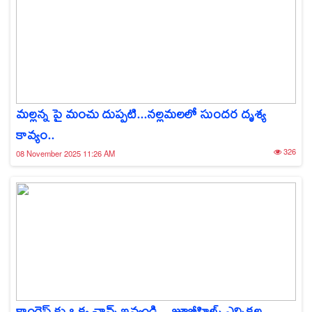
మల్లన్న పై మంచు దుప్పటి...నల్లమలలో సుందర దృశ్య
కావ్యం..
326
08 November 2025 11:26 AM
కాంగ్రెస్ కు ఒక్క ఛాన్స్ ఇవ్వండి ...జూబ్లీహిల్స్ ఎన్నికల