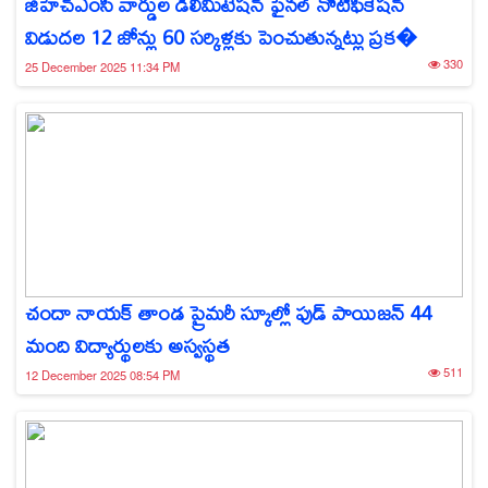
జిహెచ్ఎంసి వార్డుల డిలిమిటేషన్ ఫైనల్ నోటిఫికేషన్
విడుదల 12 జోన్లు 60 సర్కిళ్లకు పెంచుతున్నట్లు ప్రక�
330
25 December 2025 11:34 PM
చందా నాయక్ తాండ ప్రైమరీ స్కూల్లో ఫుడ్ పాయిజన్ 44
మంది విద్యార్థులకు అస్వస్థత
511
12 December 2025 08:54 PM