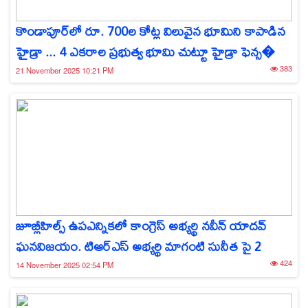
కొండాపూర్‌లో రూ. 700ల కోట్ల విలువైన భూమిని కాపాడిన
హైడ్రా ... 4 ఎక‌రాల ప్ర‌భుత్వ భూమి చుట్టూ హైడ్రా ఫెన్స�
383
21 November 2025 10:21 PM
జూబ్లీహిల్స్ ఉపఎన్నికలో కాంగ్రెస్ అభ్యర్థి నవీన్ యాదవ్
ఘనవిజయం. టిఆర్ఎస్ అభ్యర్థి మాగంటి సునీత పై 2
424
14 November 2025 02:54 PM