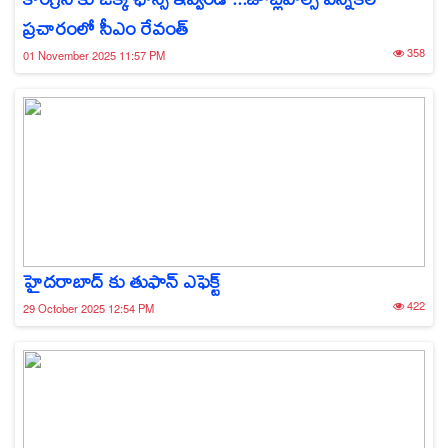
ప్రచారంలో సీఎం రేవంత్
358
01 November 2025 11:57 PM
హైదరాబాద్ కు తుఫాన్ ఎఫెక్ట్
422
29 October 2025 12:54 PM