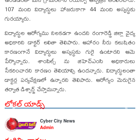
107 మంది విద్యార్థులు హాజరుకాగా 44 మంది అస్వస్థకు
గురయ్యారు.
విద్యార్థుల ఆరోగ్యము నిలకడగా ఉందని రంగారెడ్డి జిల్లా వైద్య
అధికారిని డాక్టర్ లలితా తెలిపారు. ఆహారం నీరు కలుషితం
కారణంగానే విద్యార్థులు అస్వస్థకు గురై ఉంటారని ఆమె
పేర్కొన్నారు. శాంపిల్స్ ను జిహెచ్ఎంసి అధికారులు
సేకరించారని కారణం తెలియాల్సి ఉందన్నారు. విద్యార్థులంతా
డాక్టర్ల పర్యవేక్షణలో ఉన్నారని తెలిపారు. ఆరోగ్యం మెరుగైన
తర్వాత డిశ్చార్జ్ చేస్తామన్నారు.
లోకల్ యాడ్స్
Cyber City News
Admin
మరిన్ని వార్తలు